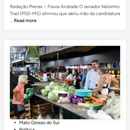
o
Redação Plenax – Flavia Andrade O senador Nelsinho
s
Trad (PSD-MS) afirmou que abriu mão da candidatura
t
S
e
…
Read more
d
e
i
n
n
a
d
o
r
N
e
l
s
i
n
h
o
P
Mato Grosso do Sul
T
o
Política