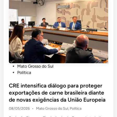
r
a
a
e
p
c
l
o
h
o
n
a
g
e
r
i
s
o
a
a
g
v
,
r
i
g
u
c
a
p
P
Mato Grosso do Sul
e
s
o
o
Política
d
t
p
s
e
r
o
t
CRE intensifica diálogo para proteger
F
o
l
e
exportações de carne brasileira diante
l
n
í
d
de novas exigências da União Europeia
á
o
t
i
v
m
i
P
08/05/2026
•
Mato Grosso do Sul
,
Política
n
i
i
c
o