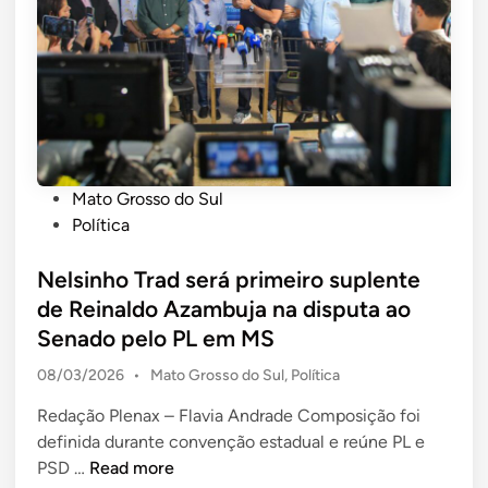
l
s
n
a
c
t
r
o
a
a
l
r
s
a
a
a
s
p
ú
,
o
d
s
P
Mato Grosso do Sul
s
e
a
o
Política
t
,
ú
s
a
s
d
t
Nelsinho Trad será primeiro suplente
e
e
e
e
de Reinaldo Azambuja na disputa ao
m
g
e
d
Senado pelo PL em MS
c
u
f
i
r
r
P
08/03/2026
•
Mato Grosso do Sul
,
Política
o
n
e
a
o
r
s
Redação Plenax – Flavia Andrade Composição foi
n
s
t
c
definida durante convenção estadual e reúne PL e
ç
t
a
N
e
i
PSD …
Read more
a
l