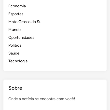
l
i
Economia
d
r
Esportes
o
e
Mato Grosso do Sul
A
i
z
t
Mundo
a
a
Oportunidades
m
n
Política
b
a
u
s
Saúde
j
e
Tecnologia
a
l
n
e
a
i
d
ç
Sobre
i
õ
s
e
Onde a notícia se encontra com você!
p
s
u