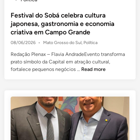
r
s
a
t
Festival do Sobá celebra cultura
d
e
japonesa, gastronomia e economia
d
d
criativa em Campo Grande
i
i
z
P
08/06/2026
•
Mato Grosso do Sul
,
Política
n
q
o
u
Redação Plenax – Flavia AndradeEvento transforma
s
e
prato símbolo da Capital em atração cultural,
t
e
F
d
fortalece pequenos negócios …
Read more
d
e
e
i
s
s
n
t
i
i
s
v
t
a
i
l
u
d
d
o
a