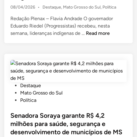
g
r
s
P
08/04/2026
•
Destaque
,
Mato Grosso do Sul
,
Política
o
r
e
o
e
e
x
Redação Plenax – Flavia Andrade O governador
s
o
i
i
Eduardo Riedel (Progressistas) recebeu, nesta
t
b
r
g
e
R
semana, lideranças indígenas de …
Read more
d
r
a
ê
i
i
a
s
n
e
n
s
d
c
d
d
a
i
e
u
U
a
l
r
n
s
r
a
i
d
e
P
Destaque
n
ã
a
c
o
Mato Grosso do Sul
t
o
U
e
s
Política
e
E
n
b
t
c
u
i
e
e
Senadora Soraya garante R$ 4,2
o
r
ã
c
d
milhões para saúde, segurança e
n
o
o
a
i
desenvolvimento de municípios de MS
v
p
E
c
n