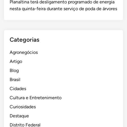
i
Planaltina terá desligamento programado de energia
e
a
u
n
nesta quinta-feira durante serviço de poda de árvores
i
r
n
d
r
o
i
í
o
e
c
g
s
d
í
e
u
e
p
Categorias
n
p
f
i
a
l
e
o
Agronegócios
e
n
s
Artigo
n
d
d
Blog
t
e
e
e
u
M
Brasil
d
n
S
Cidades
e
i
Cultura e Entretenimento
R
ã
e
o
Curiosidades
i
d
Destaque
n
a
Distrito Federal
a
d