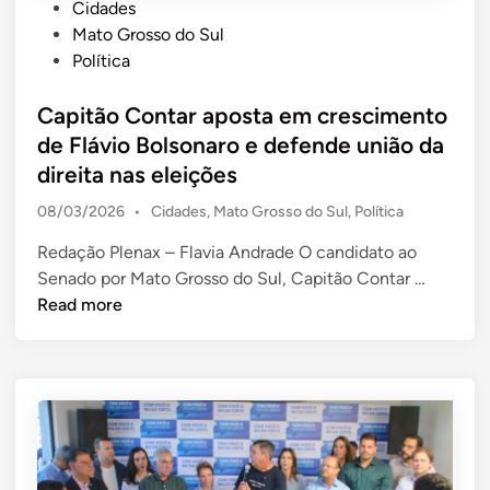
u
a
a
P
Cidades
a
c
t
o
Mato Grosso do Sul
r
a
e
s
Política
a
n
i
t
n
d
n
e
Capitão Contar aposta em crescimento
t
i
v
d
de Flávio Bolsonaro e defende união da
e
d
e
i
direita nas eleições
R
a
s
n
$
P
t
08/03/2026
•
Cidades
,
Mato Grosso do Sul
,
Política
t
4
o
u
i
,
Redação Plenax – Flavia Andrade O candidato ao
s
r
m
C
2
Senado por Mato Grosso do Sul, Capitão Contar …
t
a
e
e
a
m
Read more
d
n
d
p
i
e
t
i
i
l
R
o
n
t
h
i
s
ã
õ
e
e
o
e
d
m
C
s
e
e
o
p