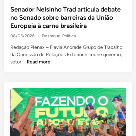
s
l
c
m
t
Senador Nelsinho Trad articula debate
o
o
C
e
no Senado sobre barreiras da União
g
l
a
d
Europeia à carne brasileira
o
h
m
i
p
a
p
P
08/05/2026
•
Destaque
,
Política
n
a
f
o
o
r
Redação Plenax – Flavia Andrade Grupo de Trabalho
o
G
s
a
da Comissão de Relações Exteriores reúne governo,
r
r
t
S
e
p
setor …
Read more
t
a
d
e
r
a
n
i
n
o
l
d
n
a
t
e
e
d
e
c
o
g
e
r
e
c
N
r
h
e
e
a
l
x
p
s
p
a