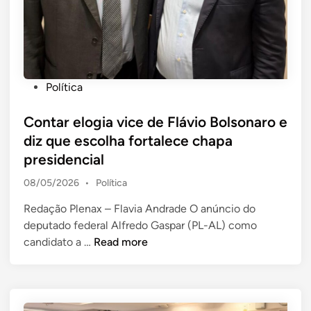
S
c
o
a
b
n
á
d
c
i
P
Política
e
d
o
l
a
s
Contar elogia vice de Flávio Bolsonaro e
e
t
t
diz que escolha fortalece chapa
b
u
e
presidencial
r
r
d
a
a
P
08/05/2026
•
Política
i
c
p
o
n
u
Redação Plenax – Flavia Andrade O anúncio do
a
s
l
deputado federal Alfredo Gaspar (PL-AL) como
r
t
C
e
t
candidato a …
Read more
a
d
o
u
n
i
n
r
ã
n
t
a
o
a
j
r