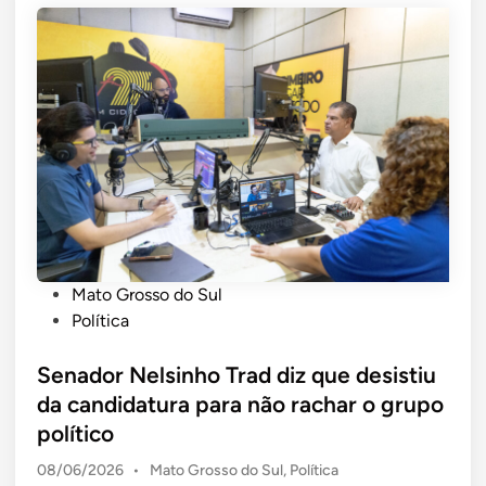
P
Mato Grosso do Sul
o
Política
s
t
Senador Nelsinho Trad diz que desistiu
e
da candidatura para não rachar o grupo
d
político
i
P
08/06/2026
•
Mato Grosso do Sul
,
Política
n