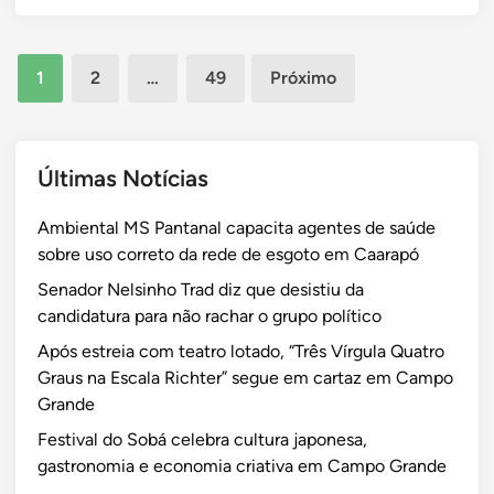
d
e
m
e
e
i
l
e
d
n
c
s
n
e
Paginação
i
1
2
…
49
Próximo
i
t
s
de
m
n
o
e
e
posts
h
d
n
n
o
e
v
Últimas Notícias
t
T
F
o
o
r
l
l
Ambiental MS Pantanal capacita agentes de saúde
d
a
á
v
sobre uso correto da rede de esgoto em Caarapó
a
d
v
i
p
Senador Nelsinho Trad diz que desistiu da
s
i
m
r
candidatura para não rachar o grupo político
e
o
e
o
r
B
n
Após estreia com teatro lotado, “Três Vírgula Quatro
d
á
o
t
Graus na Escala Richter” segue em cartaz em Campo
u
p
l
o
Grande
ç
r
s
d
Festival do Sobá celebra cultura japonesa,
ã
i
o
e
gastronomia e economia criativa em Campo Grande
o
m
n
m