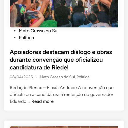
i
o
p
n
r
r
h
t
e
o
a
s
P
Mato Grosso do Sul
T
ç
i
o
Política
r
õ
d
s
a
e
e
t
Apoiadores destacam diálogo e obras
d
s
n
e
durante convenção que oficializou
a
d
c
d
candidatura de Riedel
r
e
i
i
t
c
a
P
08/04/2026
•
Mato Grosso do Sul
,
Política
n
i
a
l
o
c
Redação Plenax – Flavia Andrade A convenção que
r
s
u
oficializou a candidatura à reeleição do governador
n
t
A
e
l
Eduardo …
Read more
e
d
p
a
b
i
o
d
r
n
i
e
a