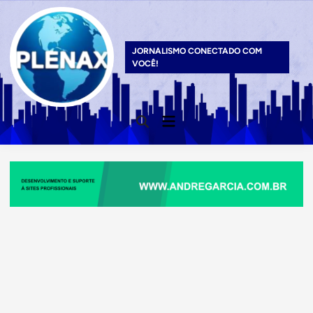
Skip
to
content
JORNALISMO CONECTADO COM
VOCÊ!
Main
Open
Menu
Search