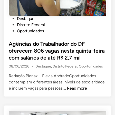
a
t
o
n
o
d
t
e
e
P
Destaque
e
s
a
o
Distrito Federal
s
p
c
s
Oportunidades
e
e
o
t
r
c
l
e
Agências do Trabalhador do DF
v
i
h
d
oferecem 806 vagas nesta quinta-feira
i
a
i
i
ç
l
com salários de até R$ 2,7 mil
m
n
o
i
e
P
08/06/2026
•
Destaque
,
Distrito Federal
,
Oportunidades
d
z
n
o
e
a
t
Redação Plenax – Flavia AndradeOportunidades
s
p
d
o
contemplam diferentes áreas, níveis de escolaridade
t
o
o
e
A
a
e incluem vagas para pessoas …
Read more
d
d
a
g
p
i
a
c
ê
e
n
d
r
n
s
e
i
c
s