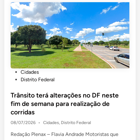
P
Cidades
o
Distrito Federal
s
t
Trânsito terá alterações no DF neste
e
fim de semana para realização de
d
corridas
i
P
08/07/2026
•
Cidades
,
Distrito Federal
n
o
Redação Plenax – Flavia Andrade Motoristas que
s