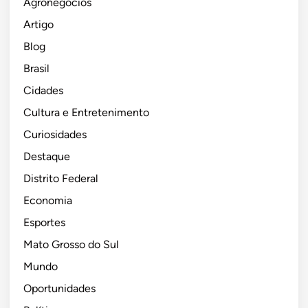
Agronegócios
a
i
p
Artigo
t
l
o
Blog
e
p
r
u
Brasil
ç
l
Cidades
a
a
Cultura e Entretenimento
-
ç
f
ã
Curiosidades
e
o
Destaque
i
e
Distrito Federal
r
m
a
s
Economia
i
Esportes
t
Mato Grosso do Sul
u
a
Mundo
ç
Oportunidades
ã