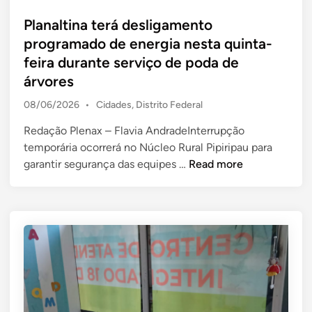
s
a
e
t
Planaltina terá desligamento
d
r
e
programado de energia nesta quinta-
o
u
d
feira durante serviço de poda de
r
a
i
d
n
árvores
n
o
o
P
08/06/2026
•
Cidades
,
Distrito Federal
D
G
o
F
a
Redação Plenax – Flavia AndradeInterrupção
s
e
m
temporária ocorrerá no Núcleo Rural Pipiripau para
t
n
a
e
P
garantir segurança das equipes …
Read more
d
c
e
l
i
e
e
a
n
r
m
n
r
C
a
a
e
l
m
i
t
s
l
i
e
â
n
m