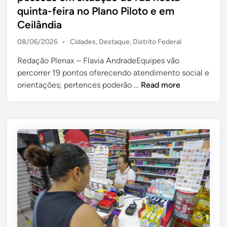
i
s
quinta-feira no Plano Piloto e em
i
n
t
o
Ceilândia
a
o
P
08/06/2026
•
Cidades
,
Destaque
,
Distrito Federal
q
f
o
u
e
Redação Plenax – Flavia AndradeEquipes vão
s
i
r
percorrer 19 pontos oferecendo atendimento social e
t
n
e
e
D
orientações; pertences poderão …
Read more
t
d
c
F
i
a
e
r
n
-
a
e
f
t
a
e
e
l
i
n
i
r
d
z
a
i
a
d
m
a
u
e
ç
r
n
ã