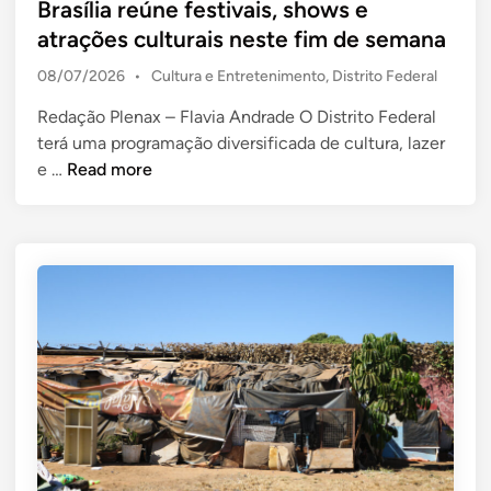
t
Brasília reúne festivais, shows e
ç
e
atrações culturais neste fim de semana
õ
d
e
P
08/07/2026
•
Cultura e Entretenimento
,
Distrito Federal
i
s
o
n
Redação Plenax – Flavia Andrade O Distrito Federal
n
s
terá uma programação diversificada de cultura, lazer
t
o
B
e
e …
Read more
D
d
r
F
i
a
n
n
s
e
í
s
l
t
i
e
a
f
r
i
e
m
ú
d
n
e
e
s