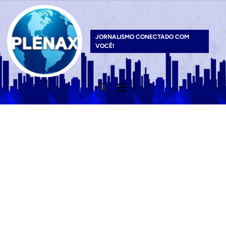
Skip
to
content
JORNALISMO CONECTADO COM
VOCÊ!
Main
Open
Menu
Search