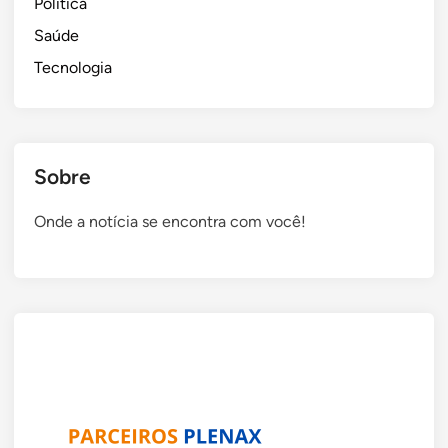
Política
o
d
Saúde
e
Tecnologia
r
u
a
e
Sobre
m
Á
Onde a notícia se encontra com você!
g
u
a
s
C
l
a
r
a
s