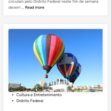
circulam pelo Distrito Federal neste fim de semana
t
T
e
devem …
Read more
d
r
i
â
n
n
s
i
t
o
t
e
r
á
a
l
t
P
Cultura e Entretenimento
e
o
Distrito Federal
r
s
a