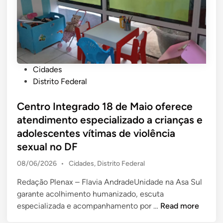
n
a
a
d
t
n
i
e
a
a
r
c
n
á
o
e
d
P
Cidades
m
s
e
o
Distrito Federal
m
t
s
s
a
a
l
t
Centro Integrado 18 de Maio oferece
i
s
i
e
atendimento especializado a crianças e
s
e
g
d
d
adolescentes vítimas de violência
x
a
i
e
t
m
sexual no DF
n
1
a
e
P
08/06/2026
•
Cidades
,
Distrito Federal
,
-
n
o
1
f
t
Redação Plenax – Flavia AndradeUnidade na Asa Sul
s
m
e
o
garante acolhimento humanizado, escuta
t
i
i
p
e
C
especializada e acompanhamento por …
Read more
l
r
d
r
e