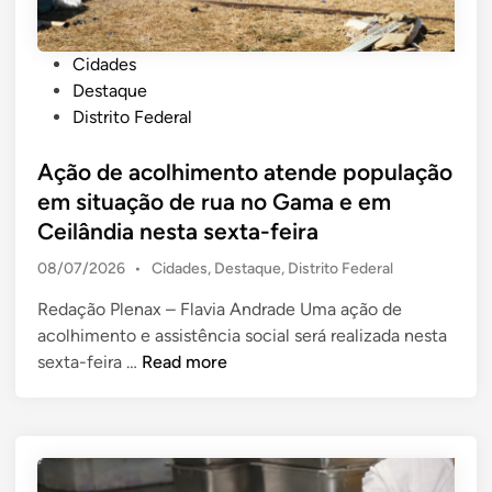
f
e
e
m
P
Cidades
s
a
o
Destaque
t
n
s
Distrito Federal
i
a
t
v
p
e
Ação de acolhimento atende população
a
a
d
em situação de rua no Gama e em
i
r
i
Ceilândia nesta sexta-feira
s
a
n
,
r
P
08/07/2026
•
Cidades
,
Destaque
,
Distrito Federal
s
e
o
h
Redação Plenax – Flavia Andrade Uma ação de
a
s
o
acolhimento e assistência social será realizada nesta
t
l
A
e
w
sexta-feira …
Read more
i
d
ç
s
z
i
ã
e
a
n
o
a
ç
d
t
ã