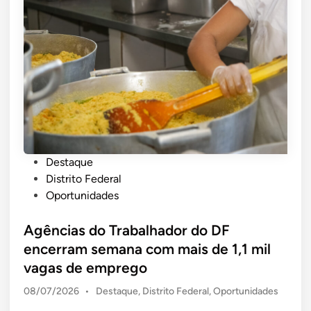
e
r
o
a
a
d
c
ç
e
o
õ
c
l
e
o
h
s
r
i
c
r
m
u
i
e
l
d
n
t
a
P
Destaque
t
u
s
o
Distrito Federal
o
r
s
Oportunidades
a
a
t
t
i
e
Agências do Trabalhador do DF
e
s
d
encerram semana com mais de 1,1 mil
n
n
i
vagas de emprego
d
e
n
e
s
P
08/07/2026
•
Destaque
,
Distrito Federal
,
Oportunidades
p
t
o