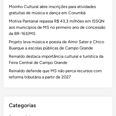
a
s
n
a
Moinho Cultural abre inscrições para atividades
s
a
d
a
gratuitas de música e dança em Corumbá
d
l
i
ç
Motiva Pantanal repassa R$ 43,3 milhões em ISSQN
e
á
a
ã
aos municípios de MS no primeiro ano de concessão
e
r
o
da BR-163/MS
m
i
d
p
o
e
Projeto leva música e poesia de Almir Sater e Chico
r
s
a
Buarque a escolas públicas de Campo Grande
e
d
c
Reinaldo destaca importância cultural e turística da
g
e
o
Feira Central de Campo Grande
o
a
l
Reinaldo defende que MS não perca recursos com
n
t
h
reforma tributária a partir de 2027
o
é
i
D
R
m
F
$
e
n
2
n
e
,
t
Categorias
s
7
o
t
m
à