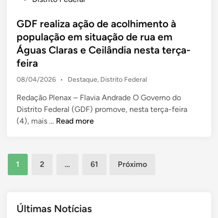
e
h
e
P
s
x
a
s
l
t
GDF realiza ação de acolhimento à
u
d
t
a
e
população em situação de rua em
a
o
a
n
d
Águas Claras e Ceilândia nesta terça-
l
r
q
o
i
n
o
u
feira
P
n
o
f
i
i
P
08/04/2026
•
Destaque
,
Distrito Federal
D
e
n
l
o
F
r
t
o
Redação Plenax – Flavia Andrade O Governo do
s
e
a
t
Distrito Federal (GDF) promove, nesta terça-feira
t
c
-
o
G
e
(4), mais …
Read more
d
e
f
e
D
i
m
e
e
F
n
9
i
m
r
Paginação
1
2
…
61
Próximo
8
r
C
e
de
6
a
e
a
posts
v
c
i
l
a
o
l
i
Últimas Notícias
g
m
â
z