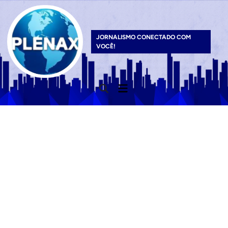
Skip
to
content
JORNALISMO CONECTADO COM
VOCÊ!
Main
Open
Menu
Search