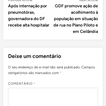
Navegação
Previous Article
Next Article
article:
artic
Após internação por
GDF promove ação de
de
pneumotórax,
acolhimento à
Post
governadora do DF
população em situação
recebe alta hospitalar
de rua no Plano Piloto e
em Ceilândia
Deixe um comentário
O seu endereço de e-mail não será publicado.
Campos
obrigatórios são marcados com
*
COMENTÁRIO
*