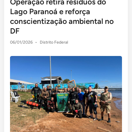
Operação retira resíduos do
Lago Paranoá e reforça
conscientização ambiental no
DF
Posted
06/01/2026
•
Distrito Federal
in