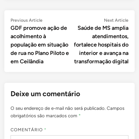
Navegação
Previous
Next
Previous Article
Next Article
article:
artic
GDF promove ação de
Saúde de MS amplia
de
acolhimento à
atendimentos,
Post
população em situação
fortalece hospitais do
de rua no Plano Piloto e
interior e avança na
em Ceilândia
transformação digital
Deixe um comentário
O seu endereço de e-mail não será publicado.
Campos
obrigatórios são marcados com
*
COMENTÁRIO
*