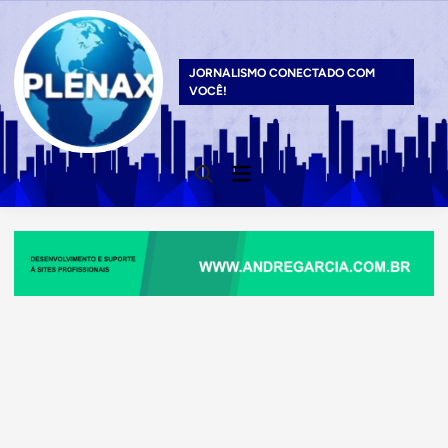
Skip
to
content
JORNALISMO CONECTADO COM
VOCÊ!
Main
Open
Menu
Search