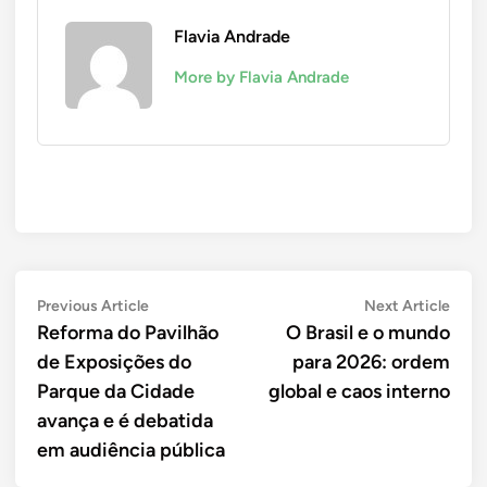
Flavia Andrade
More by Flavia Andrade
Navegação
Previous
Next
Previous Article
Next Article
article:
artic
Reforma do Pavilhão
O Brasil e o mundo
de
de Exposições do
para 2026: ordem
Post
Parque da Cidade
global e caos interno
avança e é debatida
em audiência pública