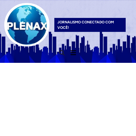
Skip
to
content
JORNALISMO CONECTADO COM
VOCÊ!
Main
Open
Menu
Search