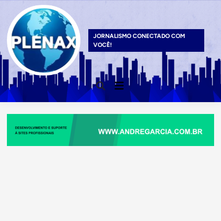
Skip
to
content
JORNALISMO CONECTADO COM
VOCÊ!
Main
Open
Menu
Search