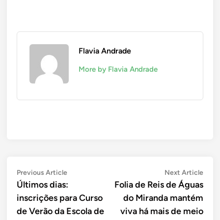
Flavia Andrade
More by Flavia Andrade
Navegação
Previous
Next
Previous Article
Next Article
article:
artic
Últimos dias:
Folia de Reis de Águas
de
inscrições para Curso
do Miranda mantém
Post
de Verão da Escola de
viva há mais de meio