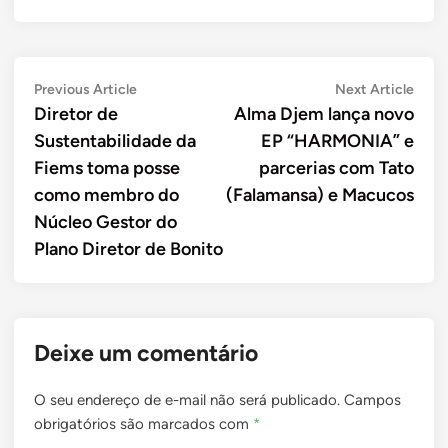
Navegação
Previous
Next
Previous Article
Next Article
article:
artic
Diretor de
Alma Djem lança novo
de
Sustentabilidade da
EP “HARMONIA” e
Post
Fiems toma posse
parcerias com Tato
como membro do
(Falamansa) e Macucos
Núcleo Gestor do
Plano Diretor de Bonito
Deixe um comentário
O seu endereço de e-mail não será publicado.
Campos
obrigatórios são marcados com
*