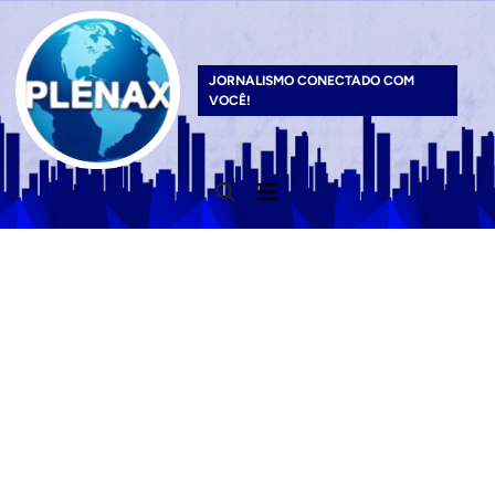
Skip
to
content
JORNALISMO CONECTADO COM
VOCÊ!
Main
Open
Menu
Search