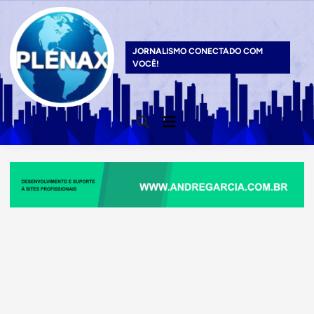
Skip
to
content
JORNALISMO CONECTADO COM
VOCÊ!
Main
Open
Menu
Search