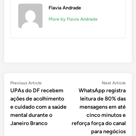
Flavia Andrade
More by Flavia Andrade
Navegação
Previous
Next
Previous Article
Next Article
article:
artic
UPAs do DF recebem
WhatsApp registra
de
ações de acolhimento
leitura de 80% das
Post
e cuidado com a saúde
mensagens em até
mental durante o
cinco minutos e
Janeiro Branco
reforça força do canal
para negócios