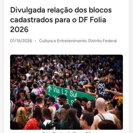
Divulgada relação dos blocos
cadastrados para o DF Folia
2026
Posted
01/16/2026
•
Cultura e Entretenimento
,
Distrito Federal
in