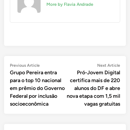
More by Flavia Andrade
Navegação
Previous
Next
Previous Article
Next Article
article:
artic
Grupo Pereira entra
Pró-Jovem Digital
de
para o top 10 nacional
certifica mais de 220
Post
em prêmio do Governo
alunos do DF e abre
Federal por inclusão
nova etapa com 1,5 mil
socioeconômica
vagas gratuitas