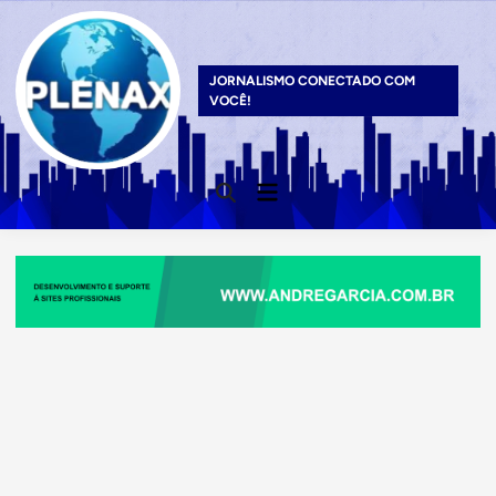
Skip
to
content
JORNALISMO CONECTADO COM
VOCÊ!
Main
Open
Menu
Search