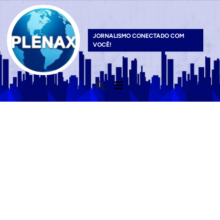
Skip
to
content
JORNALISMO CONECTADO COM
VOCÊ!
Main
Open
Menu
Search