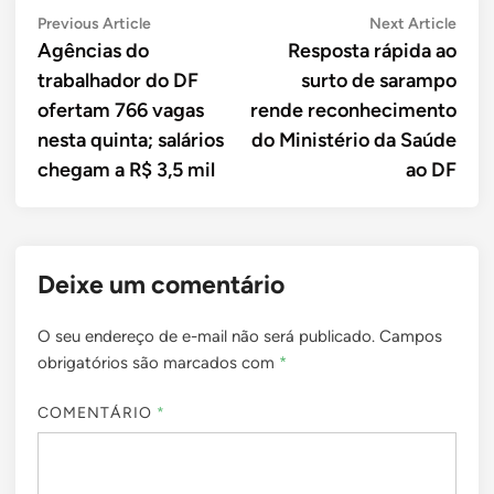
Navegação
Previous
Next
Previous Article
Next Article
article:
artic
Agências do
Resposta rápida ao
de
trabalhador do DF
surto de sarampo
Post
ofertam 766 vagas
rende reconhecimento
nesta quinta; salários
do Ministério da Saúde
chegam a R$ 3,5 mil
ao DF
Deixe um comentário
O seu endereço de e-mail não será publicado.
Campos
obrigatórios são marcados com
*
COMENTÁRIO
*