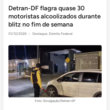
Detran-DF flagra quase 30
motoristas alcoolizados durante
blitz no fim de semana
Posted
01/12/2026
•
Destaque
,
Distrito Federal
in
Foto: Divulgação/Detran-DF