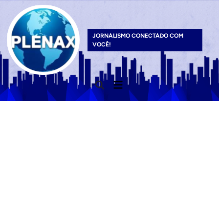
Skip
to
content
JORNALISMO CONECTADO COM
VOCÊ!
Main
Open
Menu
Search