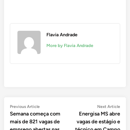
Flavia Andrade
More by Flavia Andrade
Navegação
Previous
Next
Previous Article
Next Article
article:
artic
Semana começa com
Energisa MS abre
de
mais de 821 vagas de
vagas de estágio e
Post
emprego abertas nas
técnico em Campo