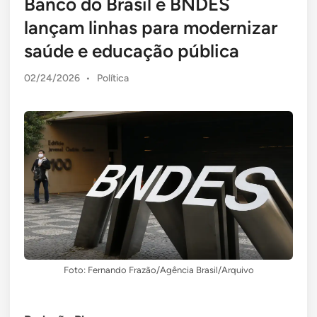
Banco do Brasil e BNDES
lançam linhas para modernizar
saúde e educação pública
Posted
02/24/2026
•
Política
in
Foto: Fernando Frazão/Agência Brasil/Arquivo