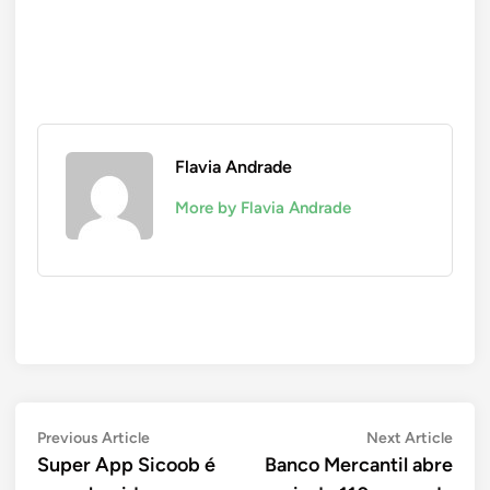
Flavia Andrade
More by Flavia Andrade
Navegação
Previous
Next
Previous Article
Next Article
article:
artic
Super App Sicoob é
Banco Mercantil abre
de