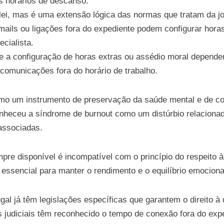
s horários de descanso.
 lei, mas é uma extensão lógica das normas que tratam da j
ails ou ligações fora do expediente podem configurar hora
ecialista.
e a configuração de horas extras ou assédio moral depender
 comunicações fora do horário de trabalho.
omo um instrumento de preservação da saúde mental e de co
heceu a síndrome de burnout como um distúrbio relacionado
associadas.
empre disponível é incompatível com o princípio do respeito
 essencial para manter o rendimento e o equilíbrio emocion
gal já têm legislações específicas que garantem o direito 
 judiciais têm reconhecido o tempo de conexão fora do exp