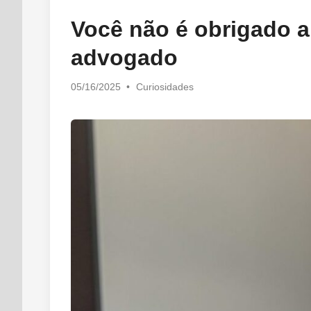
in
Você não é obrigado a 
advogado
Posted
05/16/2025
•
Curiosidades
in