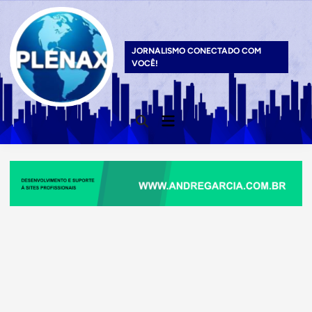
Skip
to
content
JORNALISMO CONECTADO COM
VOCÊ!
Main
Open
Menu
Search