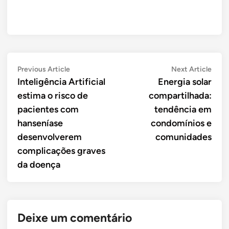
Navegação
Previous
Next
Previous Article
Next Article
article:
artic
Inteligência Artificial
Energia solar
de
estima o risco de
compartilhada:
Post
pacientes com
tendência em
hanseníase
condomínios e
desenvolverem
comunidades
complicações graves
da doença
Deixe um comentário