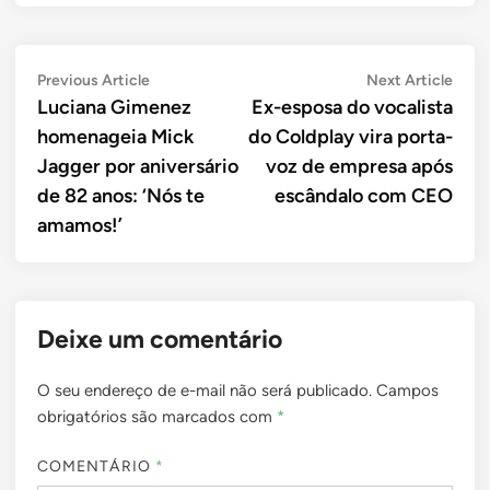
Navegação
Previous
Next
Previous Article
Next Article
article:
artic
Luciana Gimenez
Ex-esposa do vocalista
de
homenageia Mick
do Coldplay vira porta-
Post
Jagger por aniversário
voz de empresa após
de 82 anos: ‘Nós te
escândalo com CEO
amamos!’
Deixe um comentário
O seu endereço de e-mail não será publicado.
Campos
obrigatórios são marcados com
*
COMENTÁRIO
*