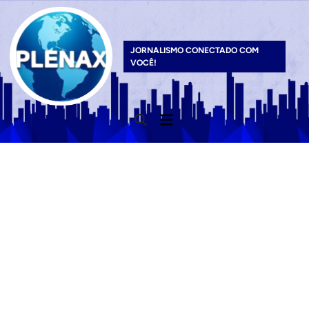
Skip
to
content
JORNALISMO CONECTADO COM
VOCÊ!
Main
Open
Menu
Search