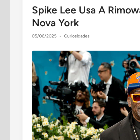
in
Spike Lee Usa A Rimowa
Nova York
Posted
05/06/2025
•
Curiosidades
in