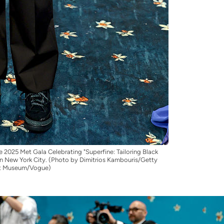
025 Met Gala Celebrating "Superfine: Tailoring Black
in New York City. (Photo by Dimitrios Kambouris/Getty
et Museum/Vogue)