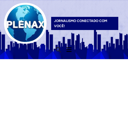
Skip
to
content
JORNALISMO CONECTADO COM
VOCÊ!
Main
Open
Menu
Search