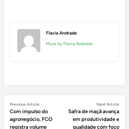
Flavia Andrade
More by Flavia Andrade
Navegação
Previous
Next
Previous Article
Next Article
article:
artic
Com impulso do
Safra de maçã avança
de
agronegócio, FCO
em produtividade e
Post
registra volume
qualidade com foco