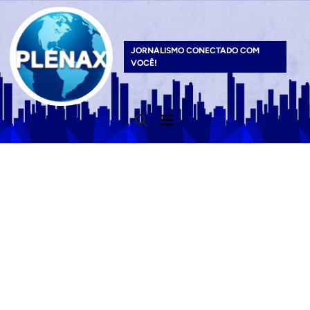
Skip
to
content
JORNALISMO CONECTADO COM
VOCÊ!
Main
Open
Menu
Search