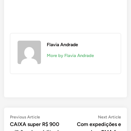
Flavia Andrade
More by Flavia Andrade
Navegação
Previous
Next
Previous Article
Next Article
article:
artic
CAIXA super R$ 900
Com expedições e
de