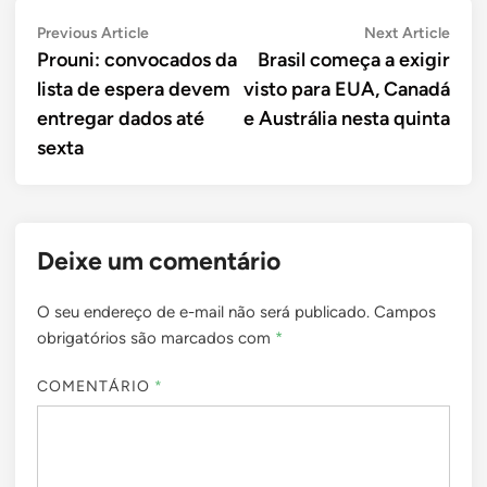
Navegação
Previous
Next
Previous Article
Next Article
article:
artic
Prouni: convocados da
Brasil começa a exigir
de
lista de espera devem
visto para EUA, Canadá
Post
entregar dados até
e Austrália nesta quinta
sexta
Deixe um comentário
O seu endereço de e-mail não será publicado.
Campos
obrigatórios são marcados com
*
COMENTÁRIO
*