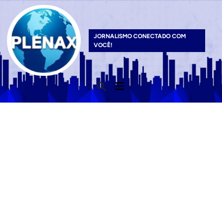
Skip
to
content
JORNALISMO CONECTADO COM
VOCÊ!
Main
Open
Menu
Search