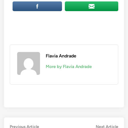
Flavia Andrade
More by Flavia Andrade
Navegação
Previous
Next
Previous Article
Next Article