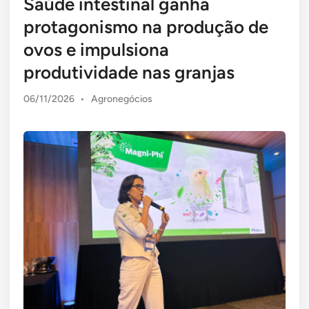
Saúde intestinal ganha
protagonismo na produção de
ovos e impulsiona
produtividade nas granjas
Posted
06/11/2026
•
Agronegócios
in