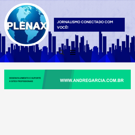
Skip
to
content
JORNALISMO CONECTADO COM
VOCÊ!
Main
Open
Menu
Search