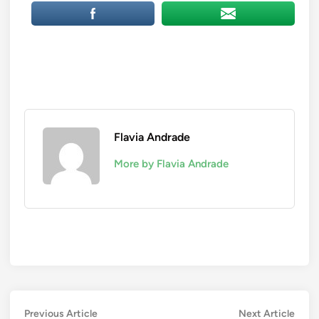
Flavia Andrade
More by Flavia Andrade
Navegação
Previous
Next
Previous Article
Next Article