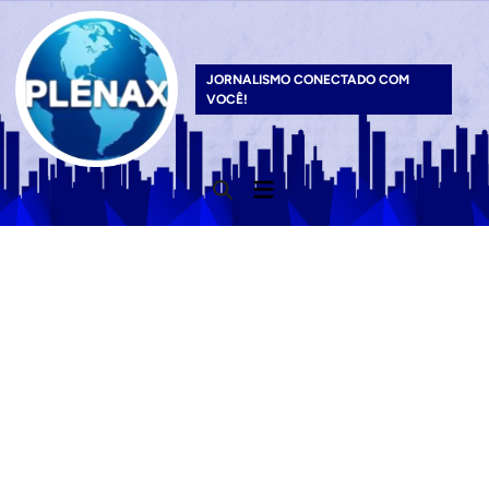
Skip
to
content
JORNALISMO CONECTADO COM
VOCÊ!
Main
Open
Menu
Search