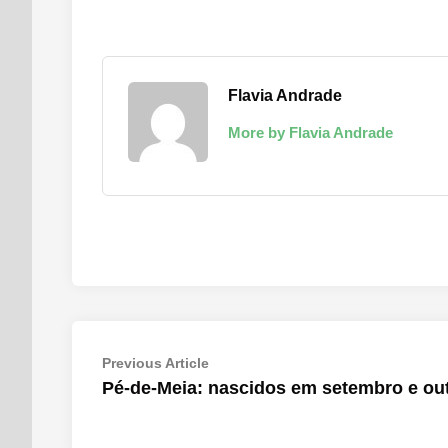
Flavia Andrade
More by Flavia Andrade
Navegação
Previous
Previous Article
article:
Pé-de-Meia: nascidos em setembro e ou
de
Post