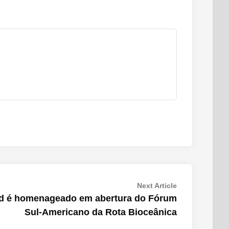
Next
Next Article
article:
ad é homenageado em abertura do Fórum
Sul-Americano da Rota Bioceânica