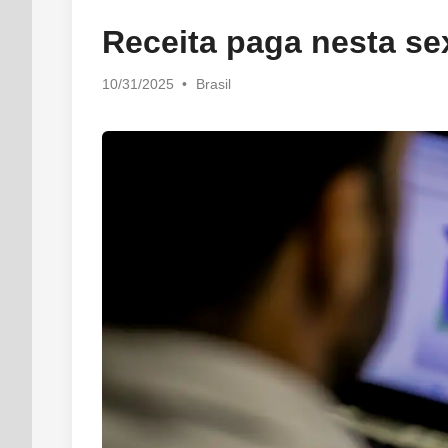
in
Receita paga nesta se
Posted
10/31/2025
•
Brasil
in