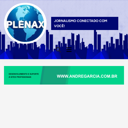
Skip
to
content
JORNALISMO CONECTADO COM
VOCÊ!
Main
Open
Menu
Search