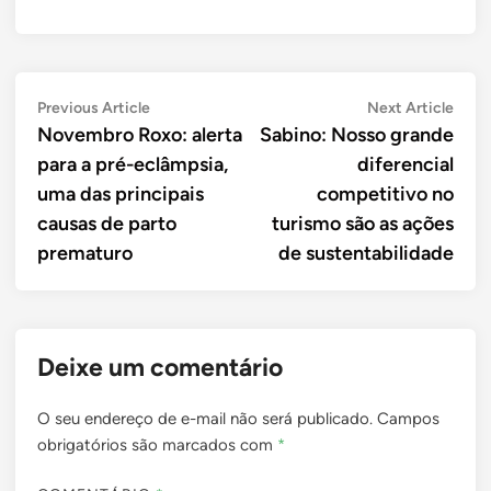
Navegação
Previous
Next
Previous Article
Next Article
article:
artic
Novembro Roxo: alerta
Sabino: Nosso grande
de
para a pré-eclâmpsia,
diferencial
Post
uma das principais
competitivo no
causas de parto
turismo são as ações
prematuro
de sustentabilidade
Deixe um comentário
O seu endereço de e-mail não será publicado.
Campos
obrigatórios são marcados com
*