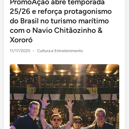
PromoAção abre temporada
25/26 e reforça protagonismo
do Brasil no turismo marítimo
com o Navio Chitãozinho &
Xororó
Posted
11/17/2025
•
Cultura e Entretenimento
in