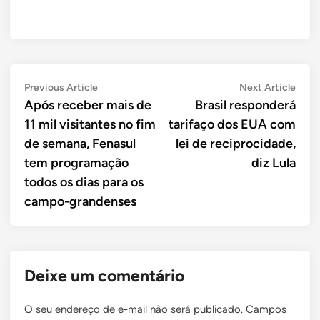
Navegação
Previous
Next
Previous Article
Next Article
article:
artic
Após receber mais de
Brasil responderá
de
11 mil visitantes no fim
tarifaço dos EUA com
Post
de semana, Fenasul
lei de reciprocidade,
tem programação
diz Lula
todos os dias para os
campo-grandenses
Deixe um comentário
O seu endereço de e-mail não será publicado.
Campos