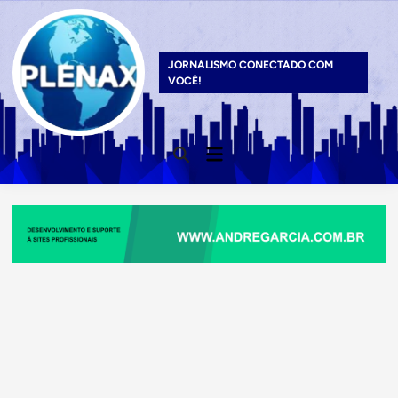
Skip
to
content
JORNALISMO CONECTADO COM
VOCÊ!
Main
Open
Menu
Search