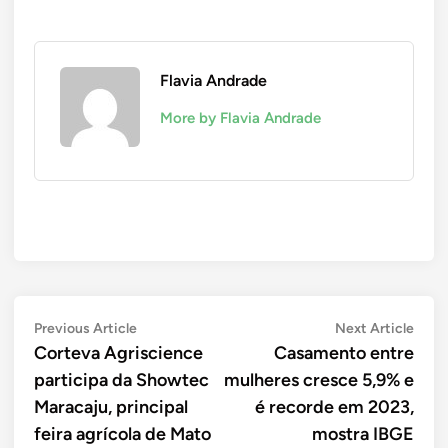
Flavia Andrade
More by Flavia Andrade
Navegação
Previous
Next
Previous Article
Next Article
article:
artic
Corteva Agriscience
Casamento entre
de
participa da Showtec
mulheres cresce 5,9% e
Post
Maracaju, principal
é recorde em 2023,
feira agrícola de Mato
mostra IBGE