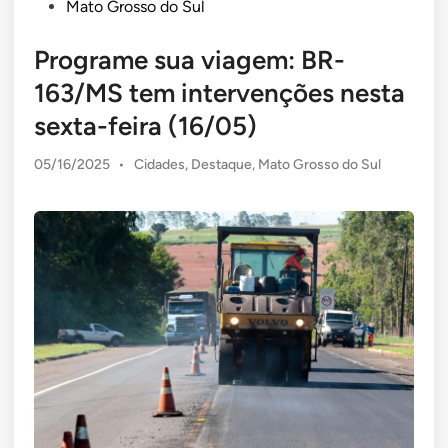
Mato Grosso do Sul
Programe sua viagem: BR-
163/MS tem intervenções nesta
sexta-feira (16/05)
Posted
05/16/2025
•
Cidades
,
Destaque
,
Mato Grosso do Sul
in