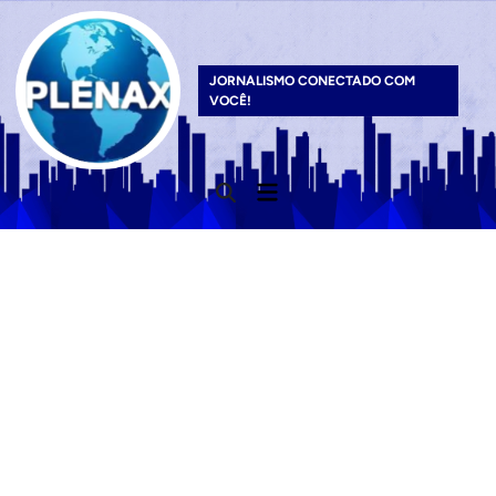
Skip
to
content
JORNALISMO CONECTADO COM
VOCÊ!
Main
Open
Menu
Search