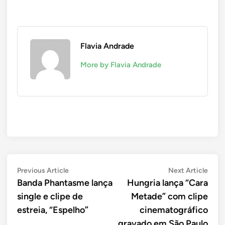
Flavia Andrade
More by Flavia Andrade
Navegação
Previous
Next
Previous Article
Next Article
article:
artic
Banda Phantasme lança
Hungria lança “Cara
de
single e clipe de
Metade” com clipe
Post
estreia, “Espelho”
cinematográfico
gravado em São Paulo