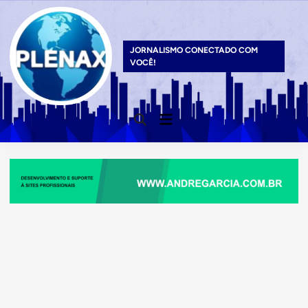
Skip
to
content
JORNALISMO CONECTADO COM
VOCÊ!
Main
Open
Menu
Search