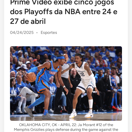
Prime Video exibe cinco jogos
dos Playoffs da NBA entre 24 e
27 de abril
Posted
04/24/2025
•
Esportes
in
OKLAHOMA CITY, OK - APRIL 22: Ja Morant #12 of the
Memphis Grizzlies plays defense during the game against the