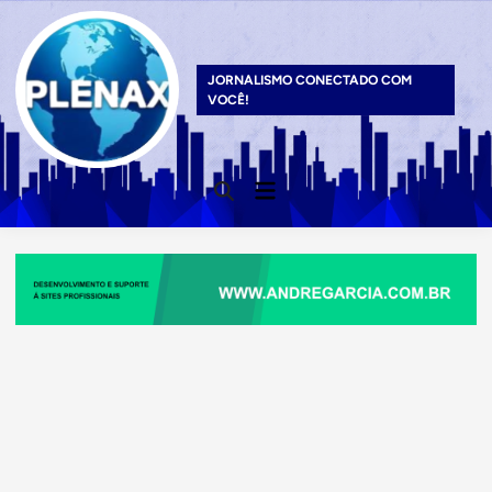
Skip
to
content
JORNALISMO CONECTADO COM
VOCÊ!
Main
Open
Menu
Search