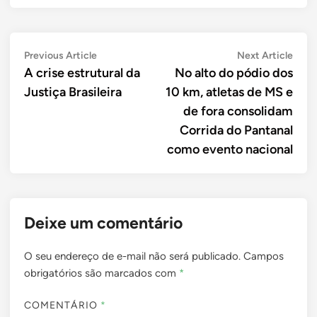
Navegação
Previous
Next
Previous Article
Next Article
article:
artic
A crise estrutural da
No alto do pódio dos
de
Justiça Brasileira
10 km, atletas de MS e
Post
de fora consolidam
Corrida do Pantanal
como evento nacional
Deixe um comentário
O seu endereço de e-mail não será publicado.
Campos
obrigatórios são marcados com
*
COMENTÁRIO
*