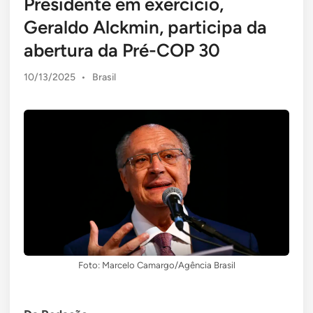
Presidente em exercício,
Geraldo Alckmin, participa da
abertura da Pré-COP 30
Posted
10/13/2025
•
Brasil
in
Foto: Marcelo Camargo/Agência Brasil