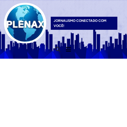
Skip
to
content
JORNALISMO CONECTADO COM
VOCÊ!
Main
Open
Menu
Search