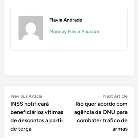
Flavia Andrade
More by Flavia Andrade
Navegação
Previous
Next
Previous Article
Next Article
article:
artic
INSS notificará
Rio quer acordo com
de
beneficiários vítimas
agência da ONU para
Post
de descontos a partir
combater tráfico de
de terça
armas