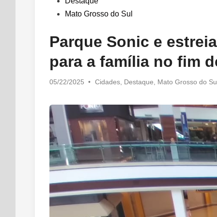
in
Destaque
Mato Grosso do Sul
Parque Sonic e estreia
para a família no fim
Posted
05/22/2025
•
Cidades
,
Destaque
,
Mato Grosso do Su
in