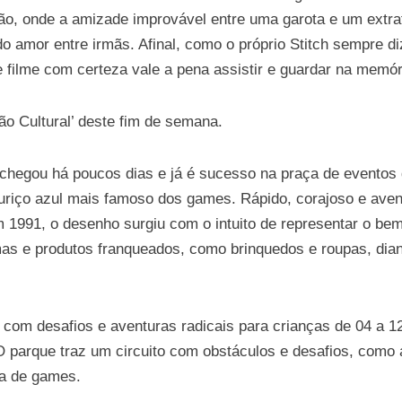
, onde a amizade improvável entre uma garota e um extrate
do amor entre irmãs. Afinal, como o próprio Stitch sempre diz
e filme com certeza vale a pena assistir e guardar na memór
o Cultural’ deste fim de semana.
chegou
há poucos dias e já é sucesso na praça de eventos 
ouriço azul mais famoso dos games. Rápido, corajoso e ave
1991, o desenho surgiu com o intuito de representar o bem
mas e produtos franqueados, como brinquedos e roupas, dia
 com desafios e aventuras radicais para crianças de 04 a 
parque traz um circuito com obstáculos e desafios, como a
rea de games.