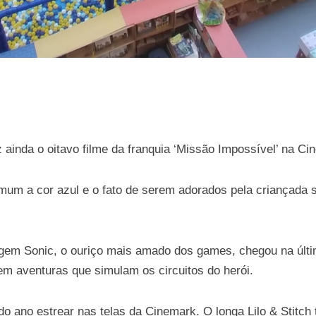
inda o oitavo filme da franquia ‘Missão Impossível’ na Ci
mum a cor azul e o fato de serem adorados pela criançada 
agem Sonic, o ouriço mais amado dos games, chegou na últ
m aventuras que simulam os circuitos do herói.
o ano estrear nas telas da Cinemark. O longa Lilo & Stitc