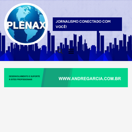
Skip
to
content
JORNALISMO CONECTADO COM
VOCÊ!
Main
Open
Menu
Search