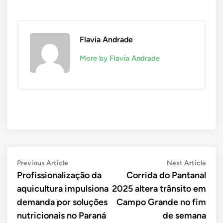
Flavia Andrade
More by Flavia Andrade
Navegação
Previous
Next
Previous Article
Next Article
article:
artic
Profissionalização da
Corrida do Pantanal
de
aquicultura impulsiona
2025 altera trânsito em
Post
demanda por soluções
Campo Grande no fim
nutricionais no Paraná
de semana