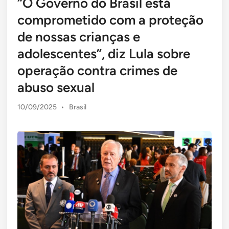
“O Governo do Brasil está
comprometido com a proteção
de nossas crianças e
adolescentes”, diz Lula sobre
operação contra crimes de
abuso sexual
Posted
10/09/2025
•
Brasil
in