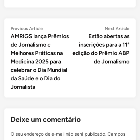
Navegação
Previous
Next
Previous Article
Next Article
article:
artic
AMRIGS lança Prêmios
Estão abertas as
de
de Jornalismo e
inscrições para a 11ª
Post
Melhores Práticas na
edição do Prêmio ABP
Medicina 2025 para
de Jornalismo
celebrar o Dia Mundial
da Saúde e o Dia do
Jornalista
Deixe um comentário
O seu endereço de e-mail não será publicado.
Campos