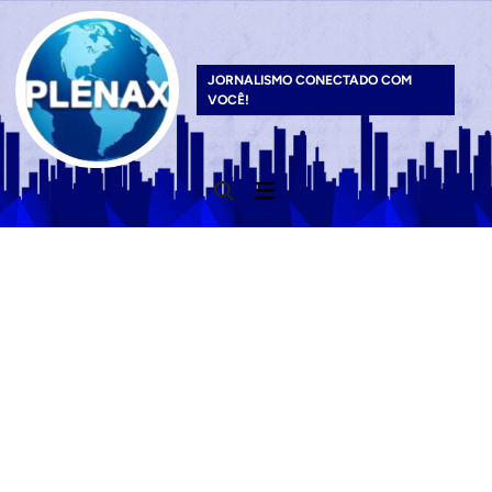
Skip
to
content
JORNALISMO CONECTADO COM
VOCÊ!
Main
Open
Menu
Search