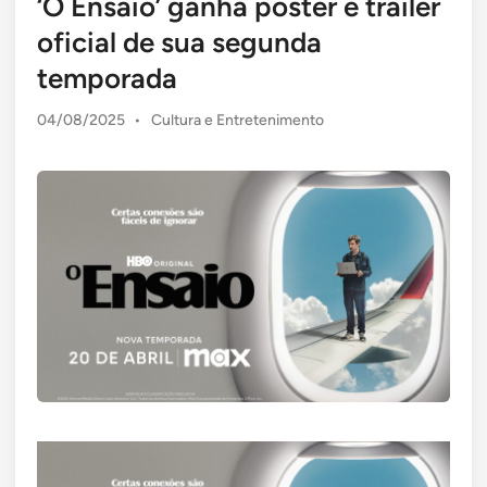
‘O Ensaio’ ganha pôster e trailer
oficial de sua segunda
temporada
Posted
04/08/2025
•
Cultura e Entretenimento
in