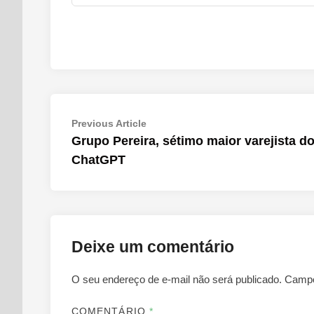
Navegação
Previous
Previous Article
article:
Grupo Pereira, sétimo maior varejista do
de
ChatGPT
Post
Deixe um comentário
O seu endereço de e-mail não será publicado.
Campo
COMENTÁRIO
*