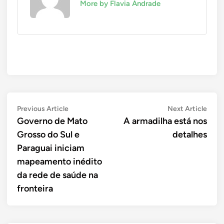
More by Flavia Andrade
Navegação
Previous
Next
Previous Article
Next Article
article:
artic
Governo de Mato
A armadilha está nos
de
Grosso do Sul e
detalhes
Post
Paraguai iniciam
mapeamento inédito
da rede de saúde na
fronteira