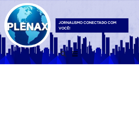
Skip
to
content
JORNALISMO CONECTADO COM
VOCÊ!
Main
Open
Menu
Search