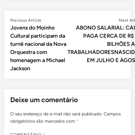
Navegação
Previous
Previous Article
Next Art
article:
Jovens do Moinho
ABONO SALARIAL: CA
de
Cultural participam da
PAGA CERCA DE R$ 
Post
turnê nacional da Nova
BILHÕES 
Orquestra com
TRABALHADORESNASCI
homenagem a Michael
EM JULHO E AGO
Jackson
Deixe um comentário
O seu endereço de e-mail não será publicado.
Campos
obrigatórios são marcados com
*
COMENTÁRIO
*