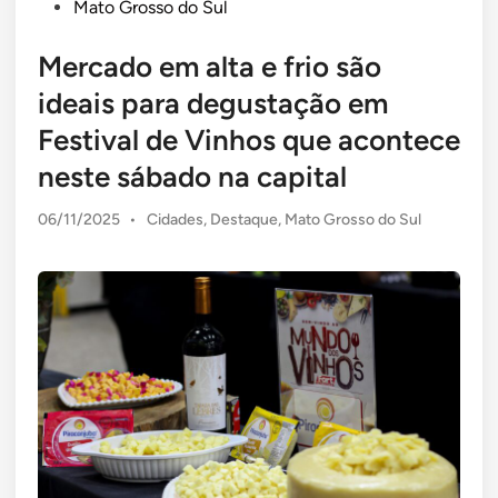
Mato Grosso do Sul
Mercado em alta e frio são
ideais para degustação em
Festival de Vinhos que acontece
neste sábado na capital
Posted
06/11/2025
•
Cidades
,
Destaque
,
Mato Grosso do Sul
in