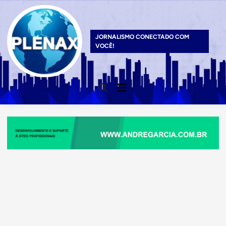
Skip
to
content
JORNALISMO CONECTADO COM
VOCÊ!
Main
Open
Menu
Search