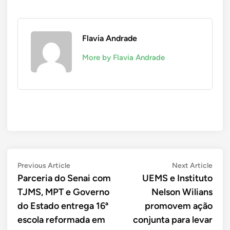
Flavia Andrade
More by Flavia Andrade
Navegação
Previous
Next
Previous Article
Next Article
article:
artic
Parceria do Senai com
UEMS e Instituto
de
TJMS, MPT e Governo
Nelson Wilians
Post
do Estado entrega 16ª
promovem ação
escola reformada em
conjunta para levar