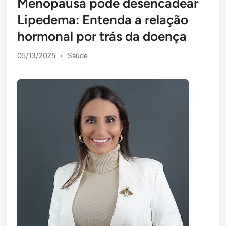
Menopausa pode desencadear
Lipedema: Entenda a relação
hormonal por trás da doença
Posted
05/13/2025
•
Saúde
in