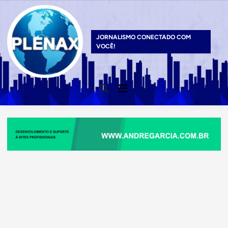
Skip
to
content
JORNALISMO CONECTADO COM
VOCÊ!
Main
Open
Menu
Search