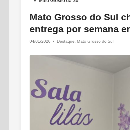
in
Mato Grosso do Sul
Mato Grosso do Sul ch
entrega por semana e
Posted
04/01/2026
•
Destaque
,
Mato Grosso do Sul
in