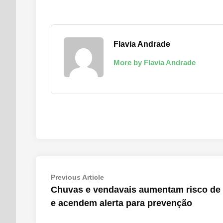
Flavia Andrade
More by Flavia Andrade
Navegação
Previous
Previous Article
article:
Chuvas e vendavais aumentam risco de 
de
e acendem alerta para prevenção
Post