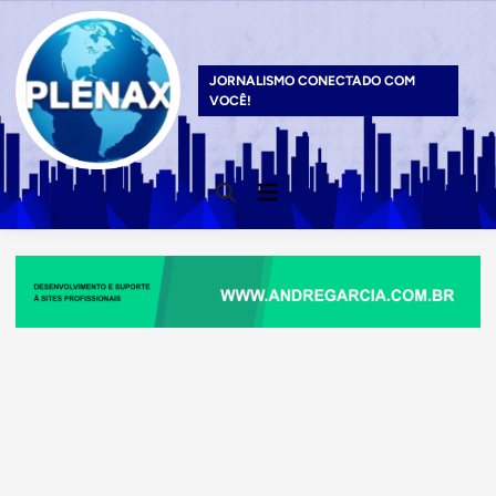
Skip
to
content
JORNALISMO CONECTADO COM
VOCÊ!
Main
Open
Menu
Search