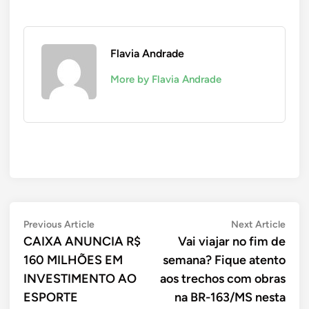
Flavia Andrade
More by Flavia Andrade
Navegação
Previous
Next
Previous Article
Next Article
article:
artic
CAIXA ANUNCIA R$
Vai viajar no fim de
de
160 MILHÕES EM
semana? Fique atento
Post
INVESTIMENTO AO
aos trechos com obras
ESPORTE
na BR-163/MS nesta