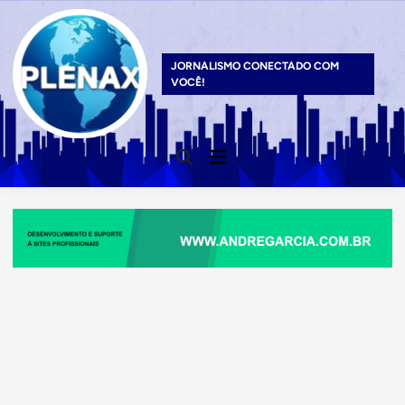
Skip
to
content
JORNALISMO CONECTADO COM
VOCÊ!
Main
Open
Menu
Search