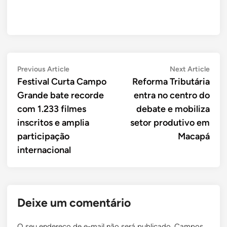
Navegação
Previous
Next
Previous Article
Next Article
article:
artic
Festival Curta Campo
Reforma Tributária
de
Grande bate recorde
entra no centro do
Post
com 1.233 filmes
debate e mobiliza
inscritos e amplia
setor produtivo em
participação
Macapá
internacional
Deixe um comentário
O seu endereço de e-mail não será publicado.
Campos