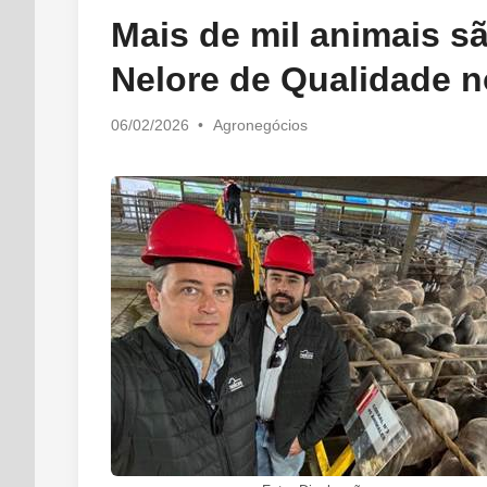
in
Mais de mil animais sã
Nelore de Qualidade n
Posted
06/02/2026
•
Agronegócios
in