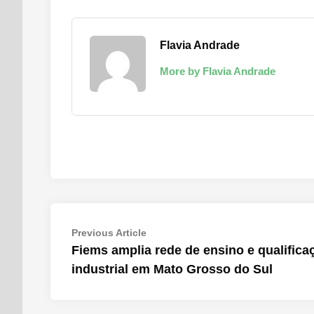
Flavia Andrade
More by Flavia Andrade
Navegação
Previous
Previous Article
article:
Fiems amplia rede de ensino e qualifica
de
industrial em Mato Grosso do Sul
Post