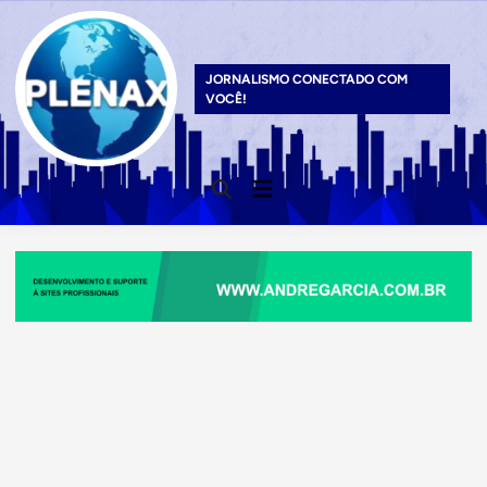
Skip
to
content
JORNALISMO CONECTADO COM
VOCÊ!
Main
Open
Menu
Search