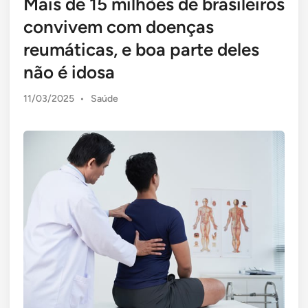
Mais de 15 milhões de brasileiros
convivem com doenças
reumáticas, e boa parte deles
não é idosa
Posted
11/03/2025
•
Saúde
in