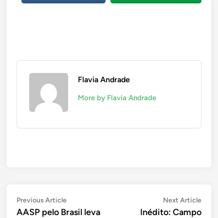
Flavia Andrade
More by Flavia Andrade
Navegação
Previous
Next
Previous Article
Next Article
article:
artic
AASP pelo Brasil leva
Inédito: Campo
de