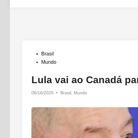
Posted
Brasil
in
Mundo
Lula vai ao Canadá pa
Posted
06/16/2025
•
Brasil
,
Mundo
in