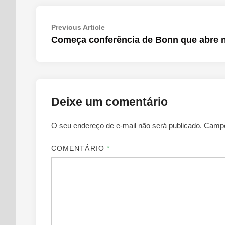
Navegação
Previous
Previous Article
article:
Começa conferência de Bonn que abre 
de
Post
Deixe um comentário
O seu endereço de e-mail não será publicado.
Campo
COMENTÁRIO
*