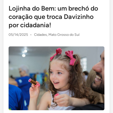
Lojinha do Bem: um brechó do
coração que troca Davizinho
por cidadania!
Posted
05/14/2025
•
Cidades
,
Mato Grosso do Sul
in