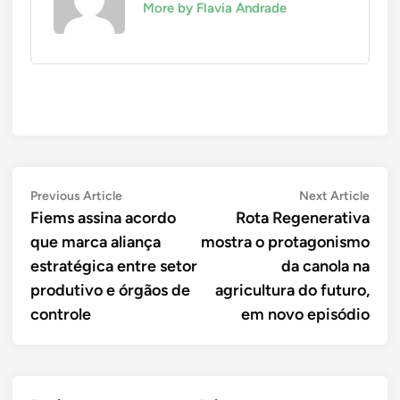
More by Flavia Andrade
Navegação
Previous
Next
Previous Article
Next Article
article:
artic
Fiems assina acordo
Rota Regenerativa
de
que marca aliança
mostra o protagonismo
Post
estratégica entre setor
da canola na
produtivo e órgãos de
agricultura do futuro,
controle
em novo episódio