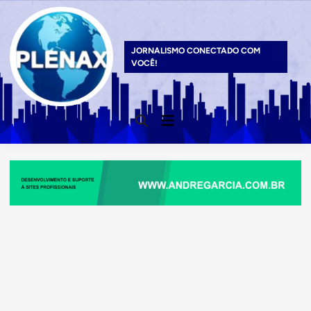
Skip
to
content
JORNALISMO CONECTADO COM
VOCÊ!
Main
Open
Menu
Search