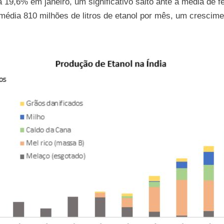
 19,6% em janeiro, um significativo salto ante a média de f
em média 810 milhões de litros de etanol por mês, um cres