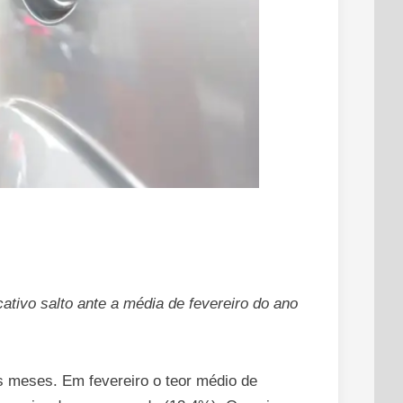
ativo salto ante a média de fevereiro do ano
s meses. Em fevereiro o teor médio de