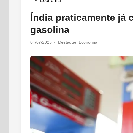
in
Economia
Índia praticamente já
gasolina
Posted
04/07/2025
•
Destaque
,
Economia
in