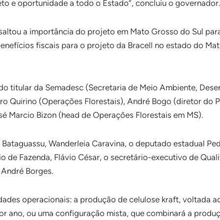
to e oportunidade a todo o Estado”, concluiu o governador
essaltou a importância do projeto em Mato Grosso do Sul pa
nefícios fiscais para o projeto da Bracell no estado do Ma
o titular da Semadesc (Secretaria de Meio Ambiente, Desen
auro Quirino (Operações Florestais), André Bogo (diretor d
osé Marcio Bizon (head de Operações Florestais em MS).
 Bataguassu, Wanderleia Caravina, o deputado estadual Ped
io de Fazenda, Flávio César, o secretário-executivo de Qual
, André Borges.
idades operacionais: a produção de celulose kraft, voltada
r ano, ou uma configuração mista, que combinará a produção