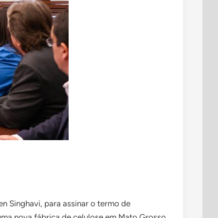
en Singhavi, para assinar o termo de
e uma nova fábrica de celulose em Mato Grosso