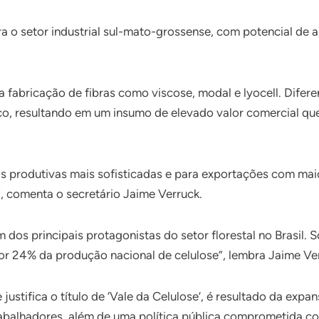
a o setor industrial sul-mato-grossense, com potencial de a
na fabricação de fibras como viscose, modal e lyocell. Difere
ico, resultando em um insumo de elevado valor comercial q
ias produtivas mais sofisticadas e para exportações com ma
”, comenta o secretário Jaime Verruck.
dos principais protagonistas do setor florestal no Brasil
por 24% da produção nacional de celulose”, lembra Jaime Ve
ustifica o título de ‘Vale da Celulose’, é resultado da expa
 trabalhadores, além de uma política pública comprometida 