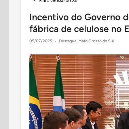
in
Mato Grosso do Sul
Incentivo do Governo d
fábrica de celulose no 
Posted
05/07/2025
•
Destaque
,
Mato Grosso do Sul
in