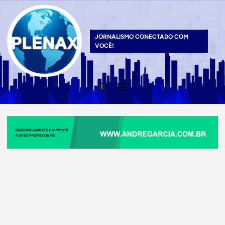
Skip
to
content
JORNALISMO CONECTADO COM
VOCÊ!
Main
Open
Menu
Search