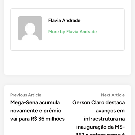
Flavia Andrade
More by Flavia Andrade
Navegação
Previous
Next
Previous Article
Next Article
article:
artic
Mega-Sena acumula
Gerson Claro destaca
de
novamente e prêmio
avanços em
Post
vai para R$ 36 milhões
infraestrutura na
inauguração da MS-