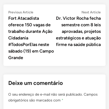
Navegação
Previous
Next
Previous Article
Next Article
article:
artic
Fort Atacadista
Dr. Victor Rocha fecha
de
oferece 150 vagas de
semestre com 8 leis
Post
trabalho durante Ação
aprovadas, projetos
Cidadania
estratégicos e atuação
#TodosPorElas neste
firme na saúde pública
sábado (19) em Campo
Grande
Deixe um comentário
O seu endereço de e-mail não será publicado.
Campos
obrigatórios são marcados com
*