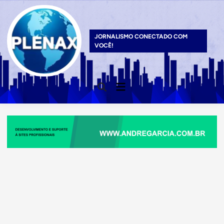
Skip
to
content
JORNALISMO CONECTADO COM
VOCÊ!
Main
Open
Menu
Search