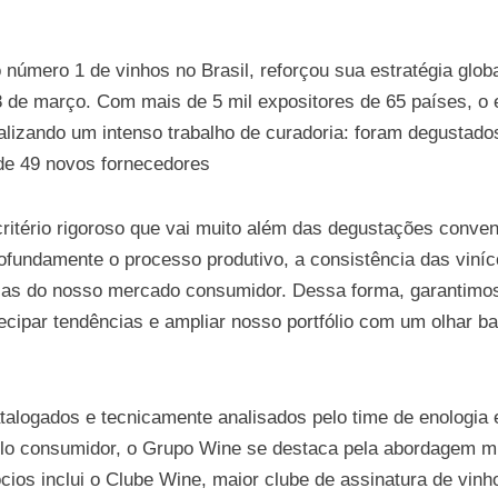
úmero 1 de vinhos no Brasil, reforçou sua estratégia globa
18 de março. Com mais de 5 mil expositores de 65 países, o 
ealizando um intenso trabalho de curadoria: foram degustado
de 49 novos fornecedores
ritério rigoroso que vai muito além das degustações conven
fundamente o processo produtivo, a consistência das vinícol
ias do nosso mercado consumidor. Dessa forma, garantimos 
ntecipar tendências e ampliar nosso portfólio com um olhar 
atalogados e tecnicamente analisados pelo time de enologi
elo consumidor, o Grupo Wine se destaca pela abordagem mul
ios inclui o Clube Wine, maior clube de assinatura de vin