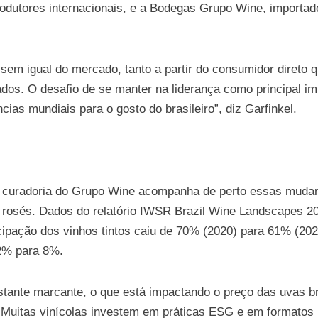
dutores internacionais, e a Bodegas Grupo Wine, importado
sem igual do mercado, tanto a partir do consumidor direto 
os. O desafio de se manter na liderança como principal impo
cias mundiais para o gosto do brasileiro”, diz Garfinkel.
a curadoria do Grupo Wine acompanha de perto essas mudanç
 rosés. Dados do relatório IWSR Brazil Wine Landscapes 
cipação dos vinhos tintos caiu de 70% (2020) para 61% (20
 2% para 8%.
astante marcante, o que está impactando o preço das uvas b
 Muitas vinícolas investem em práticas ESG e em formatos