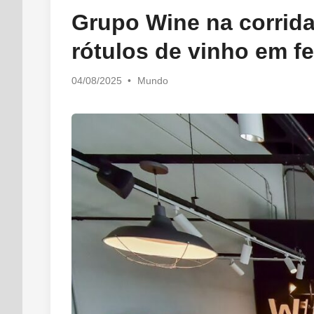
in
Grupo Wine na corrida
rótulos de vinho em fe
Posted
04/08/2025
•
Mundo
in