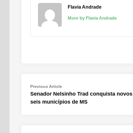
Flavia Andrade
More by Flavia Andrade
Navegação
Previous
Previous Article
article:
Senador Nelsinho Trad conquista novos 
de
seis municípios de MS
Post