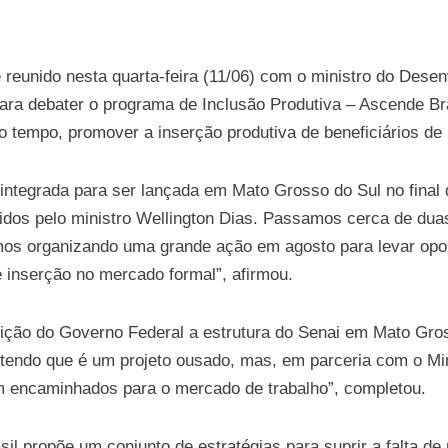
reunido nesta quarta-feira (11/06) com o ministro do Desen
ara debater o programa de Inclusão Produtiva – Ascende Br
o tempo, promover a inserção produtiva de beneficiários de
ntegrada para ser lançada em Mato Grosso do Sul no final 
os pelo ministro Wellington Dias. Passamos cerca de duas 
amos organizando uma grande ação em agosto para levar opor
e inserção no mercado formal”, afirmou.
sição do Governo Federal a estrutura do Senai em Mato Gro
“Entendo que é um projeto ousado, mas, em parceria com o Mi
jam encaminhados para o mercado de trabalho”, completou.
l propõe um conjunto de estratégias para suprir a falta de