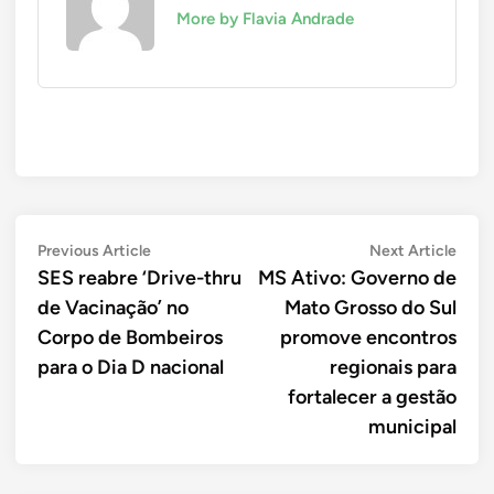
More by Flavia Andrade
Navegação
Previous
Next
Previous Article
Next Article
article:
artic
SES reabre ‘Drive-thru
MS Ativo: Governo de
de
de Vacinação’ no
Mato Grosso do Sul
Post
Corpo de Bombeiros
promove encontros
para o Dia D nacional
regionais para
fortalecer a gestão
municipal