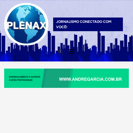
Skip
to
content
JORNALISMO CONECTADO COM
VOCÊ!
Main
Open
Menu
Search