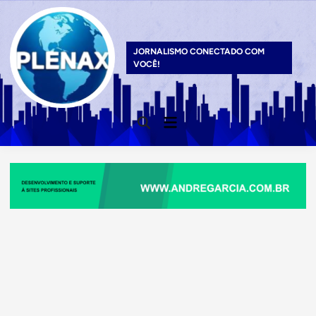
Skip
to
content
JORNALISMO CONECTADO COM
VOCÊ!
Main
Open
Menu
Search