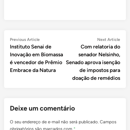
Navegação
Previous
Next
Previous Article
Next Article
article:
artic
Instituto Senai de
Com relatoria do
de
Inovação em Biomassa
senador Nelsinho,
Post
é vencedor de Prêmio
Senado aprova isenção
Embrace da Natura
de impostos para
doação de remédios
Deixe um comentário
O seu endereço de e-mail não será publicado.
Campos
obrigatórios são marcados com
*